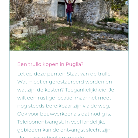
Een trullo kopen in Puglia?
Let op deze punten Staat van de trullo:
Wat moet er gerestaureerd worden en
wat zijn de kosten? Toegankelijkheid: Je
wilt een rustige locatie, maar het moet
nog steeds bereikbaar zijn via de weg.
Ook voor bouwverkeer als dat nodig is.
Telefoonontvangst: In veel landelijke
gebieden kan de ontvangst slecht zijn.
Het is essentieel om goede