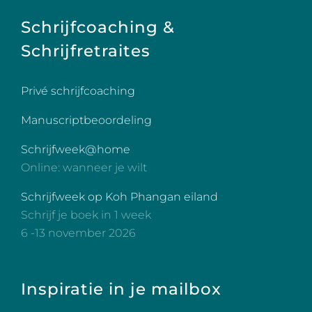
Schrijfcoaching &
Schrijfretraites
Privé schrijfcoaching
Manuscriptbeoordeling
Schrijfweek@home
Online: wanneer je wilt
Schrijfweek op Koh Phangan eiland
Schrijf je boek in 1 week
6 -13 november 2026
Inspiratie in je mailbox