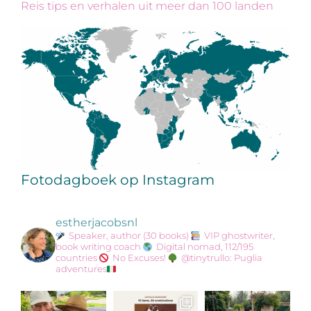
Reis tips en verhalen uit meer dan 100 landen
Fotodagboek op Instagram
estherjacobsnl
Speaker, author (30 books)
VIP ghostwriter,
book writing coach
Digital nomad, 112/195
countries
No Excuses!
@tinytrullo: Puglia
adventures