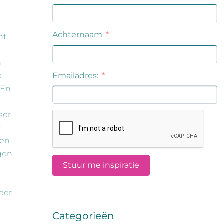
t.
n
e
 En
sor
t
oen
gen
eer
Categorieën