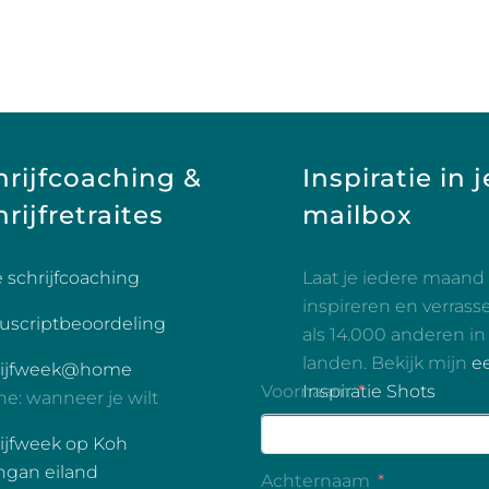
hrijfcoaching &
Inspiratie in j
rijfretraites
mailbox
é schrijfcoaching
Laat je iedere maand
inspireren en verrass
scriptbeoordeling
als 14.000 anderen in
landen. Bekijk mijn
e
rijfweek@home
Inspiratie Shots
ne: wanneer je wilt
ijfweek op Koh
gan eiland