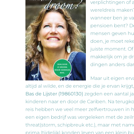
verplichtingen of
wereldreis maken?
wanneer ben je va
pensioen bent? De
mensen geven hun d
doen, je moet rek
juiste moment. Of 
makkelijk om je dr
dingen anders dan
Maar uit eigen erva
altijd al wilde, en de energie die je ervan krijgt
Bas de Lijster (19860130)
zegden een aantal j
kinderen naar en door de Cariben. Na terugko
reis hebben we veel meer zelfvertrouwen in h
een eigen bedrijf was vergeleken met de zeilrei
threat(storm, schipbreuk etc.), maar met nam
prima (tijdelijk) konden leven van een klein