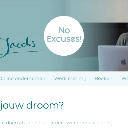
Online ondernemen
Werk met mij
Boeken
Wh
 jouw droom?
fste doen als je niet gehinderd werd door tijd, geld,