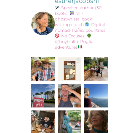
estherjacobsnl
Speaker, author (30
books)
VIP
ghostwriter, book
writing coach
Digital
nomad, 112/195 countries
No Excuses!
@tinytrullo: Puglia
adventures