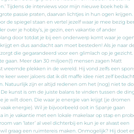
n.’ Tijdens de interviews voor mijn nieuwe boek heb ik
te passie praten, daarvan lichtjes in hun ogen krijgen.
or de spiegel staan en vertel jezelf waar je mee bezig ben
rder over je hobby’s, je gezin, een vakantie of ander
olang door totdat je bij een onderwerp komt waar je oge
krijgt en dus aandacht aan moet besteden! Als je naar d
n zorgt die gegarandeerd voor een glimlach op je gezicht.
a te gaan. Meer dan 30 miljoen(!) mensen zagen Matt
 vreemde plekken in de wereld. Hij vond zelfs een spon
 keer weer jaloers dat ik dit maffe idee niet zelf bedach
Natuurlijk zijn er altijd redenen om het (nog) niet te d
De kunst is om de juiste balans te vinden tussen de din
 je wílt doen. Die waar je energie van krijgt (je dromen
vaak energie). Wil je bijvoorbeeld ooit in Spanje gaan
 in je vakantie met een lokale makelaar op stap en prob
m van ‘later’ al veel dichterbij en kun je er alvast een
wil graag een ruimtereis maken. Onmogelijk? Hij doet er