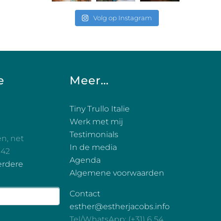
Volg op Instagram
e
Meer…
Tiny Trullo Italie
Werk met mij
Testimonials
en, net
In de media
 42
Agenda
erdere
Algemene voorwaarden
Contact
esther@estherjacobs.info
Tel/WhatsApp: (+31) 6 54