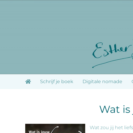
Ga
naar
inhoud
Schrijf je boek
Digitale nomade
Wat is
Wat zou jij het lie