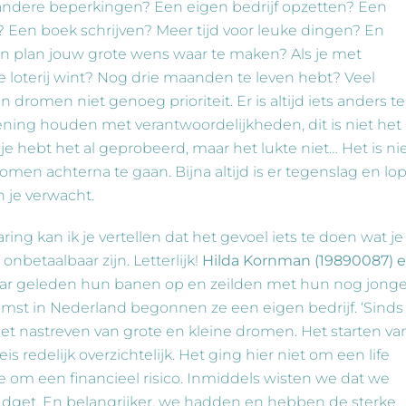
 andere beperkingen? Een eigen bedrijf opzetten? Een
 Een boek schrijven? Meer tijd voor leuke dingen? En
n plan jouw grote wens waar te maken? Als je met
 loterij wint? Nog drie maanden te leven hebt? Veel
romen niet genoeg prioriteit. Er is altijd iets anders te
ening houden met verantwoordelijkheden, dit is niet het
je hebt het al geprobeerd, maar het lukte niet… Het is ni
omen achterna te gaan. Bijna altijd is er tegenslag en lo
 je verwacht.
ring kan ik je vertellen dat het gevoel iets te doen wat je
, onbetaalbaar zijn. Letterlijk!
Hilda Kornman (19890087) 
aar geleden hun banen op en zeilden met hun nog jong
mst in Nederland begonnen ze een eigen bedrijf. ‘Sinds
et nastreven van grote en kleine dromen. Het starten va
s redelijk overzichtelijk. Het ging hier niet om een life
e om een financieel risico. Inmiddels wisten we dat we
 budget. En belangrijker, we hadden en hebben de sterke