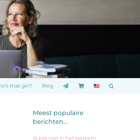
o’s that girl?
Blog
Meest populaire
berichten…
Ik pas niet in het systeem