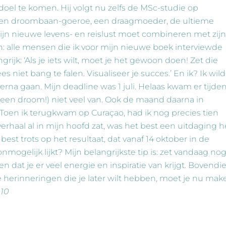
n doel te komen. Hij volgt nu zelfs de MSc-studie op
een droombaan-goeroe, een draagmoeder, de ultieme
ijn nieuwe levens- en reislust moet combineren met zijn
n: alle mensen die ik voor mijn nieuwe boek interviewde
rijk: ‘Als je iets wilt, moet je het gewoon doen! Zet die
s niet bang te falen. Visualiseer je succes.’ En ik? Ik wil
rna gaan. Mijn deadline was 1 juli. Helaas kwam er tijde
een droom!) niet veel van. Ook de maand daarna in
 Toen ik terugkwam op Curaçao, had ik nog precies tien
rhaal al in mijn hoofd zat, was het best een uitdaging h
 best trots op het resultaat, dat vanaf 14 oktober in de
onmogelijk lijkt? Mijn belangrijkste tip is: zet vandaag no
n dat je er veel energie en inspiratie van krijgt. Bovendi
e herinneringen die je later wilt hebben, moet je nu mak
10