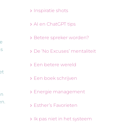
Inspiratie shots
AI en ChatGPT tips
Betere spreker worden?
de
ns
De ‘No Excuses’ mentaliteit
Een betere wereld
et
Een boek schrijven
g
Energie management
en
en.
Esther’s Favorieten
Ik pas niet in het systeem