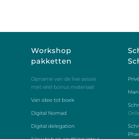
Workshop
Sc
pakketten
Sch
Opname van de live sessie
Priv
met véél bonus materiaal:
Manu
Van idee tot boek
Sch
Digital Nomad
Onli
Digital delegation
Schr
Phan