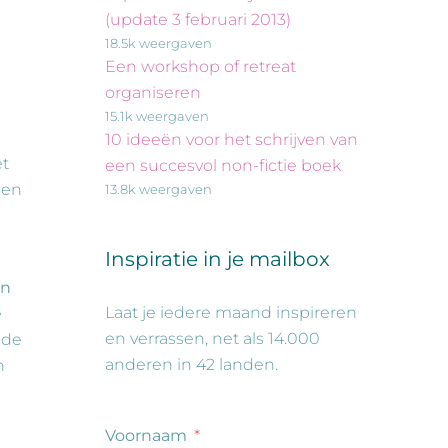
(update 3 februari 2013)
18.5k weergaven
Een workshop of retreat
organiseren
15.1k weergaven
10 ideeën voor het schrijven van
et
een succesvol non-fictie boek
pen
13.8k weergaven
Inspiratie in je mailbox
en
Laat je iedere maand inspireren
e
en verrassen, net als 14.000
 de
anderen in 42 landen.
n