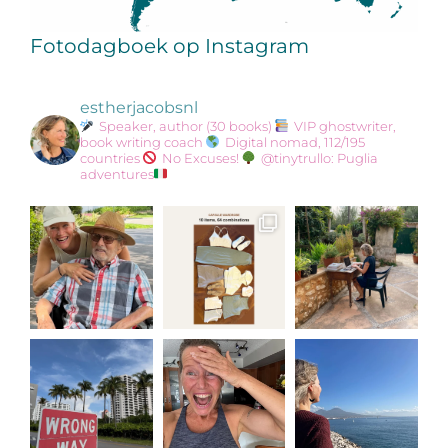
Fotodagboek op Instagram
estherjacobsnl
Speaker, author (30 books)
VIP ghostwriter,
book writing coach
Digital nomad, 112/195
countries
No Excuses!
@tinytrullo: Puglia
adventures