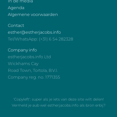
In de media
Agenda
Algemene voorwaarden
Contact
esther@estherjacobs.info
Tel/WhatsApp: (+31) 6 54 282328
Company info
estherjacobs.info Ltd
Wickhams Cay
Road Town, Tortola, B.V.I.
Company reg. no. 1771355
'Copyleft': super als je iets van deze site wilt delen!
Vermeld je aub wel estherjacobs.info als bron erbij?