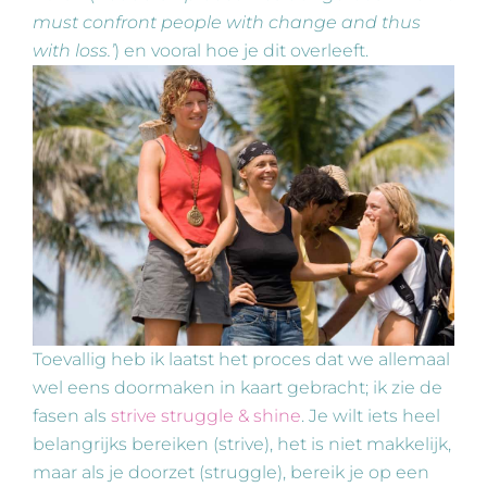
must confront people with change and thus
with loss.’
) en vooral hoe je dit overleeft.
Toevallig heb ik laatst het proces dat we allemaal
wel eens doormaken in kaart gebracht; ik zie de
fasen als
strive struggle & shine
. Je wilt iets heel
belangrijks bereiken (strive), het is niet makkelijk,
maar als je doorzet (struggle), bereik je op een