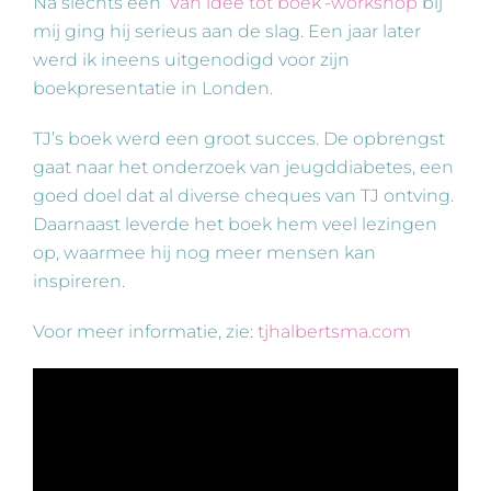
Na slechts één ‘
Van idee tot boek’-workshop
bij
mij ging hij serieus aan de slag. Een jaar later
werd ik ineens uitgenodigd voor zijn
boekpresentatie in Londen.
TJ’s boek werd een groot succes. De opbrengst
gaat naar het onderzoek van jeugddiabetes, een
goed doel dat al diverse cheques van TJ ontving.
Daarnaast leverde het boek hem veel lezingen
op, waarmee hij nog meer mensen kan
inspireren.
Voor meer informatie, zie:
tjhalbertsma.com