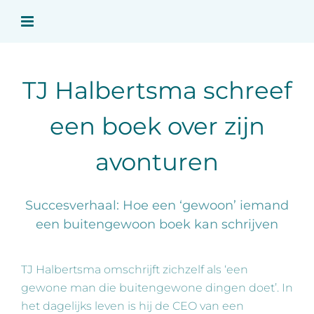
Ga
naar
inhoud
TJ Halbertsma schreef
een boek over zijn
avonturen
Succesverhaal: Hoe een ‘gewoon’ iemand
een buitengewoon boek kan schrijven
TJ Halbertsma omschrijft zichzelf als ‘een
gewone man die buitengewone dingen doet’. In
het dagelijks leven is hij de CEO van een