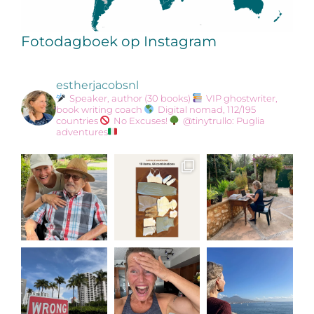
Fotodagboek op Instagram
estherjacobsnl
Speaker, author (30 books)
VIP ghostwriter,
book writing coach
Digital nomad, 112/195
countries
No Excuses!
@tinytrullo: Puglia
adventures