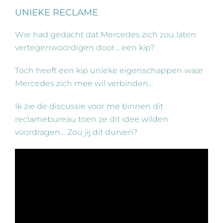
UNIEKE RECLAME
Wie had gedacht dat Mercedes zich zou laten
vertegenwoordigen door… een kip?
Toch heeft een kip unieke eigenschappen waar
Mercedes zich mee wil verbinden…
Ik zie de discussie voor me binnen dit
reclamebureau toen ze dit idee wilden
voordragen… Zou jij dit durven?