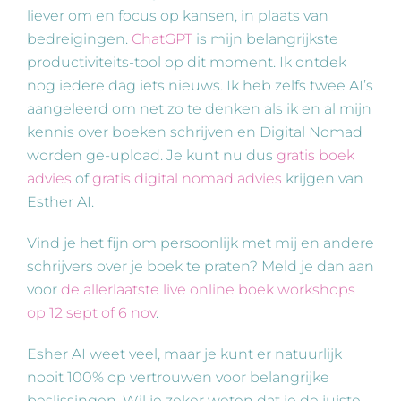
liever om en focus op kansen, in plaats van
bedreigingen.
ChatGPT
is mijn belangrijkste
productiviteits-tool op dit moment. Ik ontdek
nog iedere dag iets nieuws. Ik heb zelfs twee AI’s
aangeleerd om net zo te denken als ik en al mijn
kennis over boeken schrijven en Digital Nomad
worden ge-upload. Je kunt nu dus
gratis boek
advies
of
gratis digital nomad advies
krijgen van
Esther AI.
Vind je het fijn om persoonlijk met mij en andere
schrijvers over je boek te praten? Meld je dan aan
voor
de allerlaatste live online boek workshops
op 12 sept of 6 nov
.
Esher AI weet veel, maar je kunt er natuurlijk
nooit 100% op vertrouwen voor belangrijke
beslissingen. Wil je zeker weten dat je de juiste