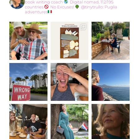
book writing coach
Digital nomad, 112/195
countries
No Excuses!
@tinytrullo: Puglia
adventures