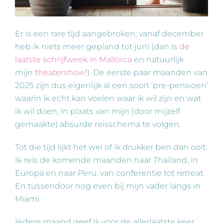
Er is een rare tijd aangebroken; vanaf december
heb ik niets meer gepland tot juni (dan is
de
laatste schrijfweek in Mallorca
en natuurlijk
mijn
theatershow
!). De eerste paar maanden van
2025 zijn dus eigenlijk al een soort ‘pre-pensioen’
waarin ik echt kan voelen waar ik wil zijn en wat
ik wil doen, in plaats van mijn (door mijzelf
gemaakte) absurde reisschema te volgen.
Tot die tijd lijkt het wel of ik drukker ben dan ooit.
Ik reis de komende maanden naar Thailand, in
Europa en naar Peru, van conferentie tot retreat.
En tussendoor nog even bij mijn vader langs in
Miami.
Iedere maand geef ik voor de allerlaatste keer