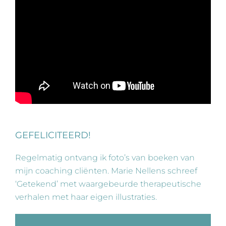
GEFELICITEERD!
Regelmatig ontvang ik foto’s van boeken van
mijn coaching cliënten. Marie Nellens schreef
‘Getekend’ met waargebeurde therapeutische
verhalen met haar eigen illustraties.