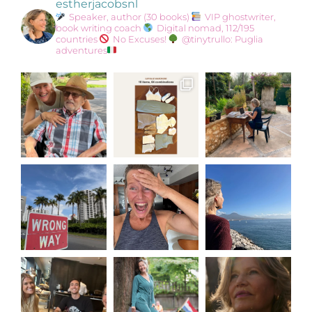
estherjacobsnl
Speaker, author (30 books)
VIP ghostwriter,
book writing coach
Digital nomad, 112/195
countries
No Excuses!
@tinytrullo: Puglia
adventures