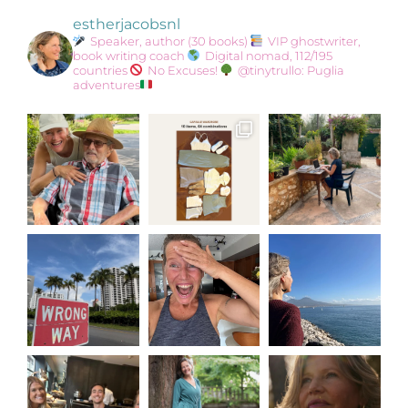
estherjacobsnl
Speaker, author (30 books)
VIP ghostwriter,
book writing coach
Digital nomad, 112/195
countries
No Excuses!
@tinytrullo: Puglia
adventures