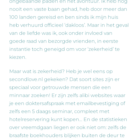
ongebaande paden en het avontuur. Ik heb nog
nooit een vaste baan gehad, heb door meer dan
100 landen gereisd en ben sinds ik mijn huis
heb verhuurd officieel ‘dakloos’. Maar in het geval
van de liefde was ik, ook onder invloed van
goede raad van bezorgde vrienden, in eerste
instantie toch geneigd om voor ‘zekerheid’ te
kiezen.
Maar wat is zekerheid? Heb je wel eens op
secondlove.nl gekeken? Dat soort sites zijn er
speciaal voor getrouwde mensen die een
minnaar zoeken! Er zijn zelfs alibi websites waar
je een doktersafspraak met emailbevestiging of
zelfs een 5 daags seminar, compleet met
hotelreservering kunt kopen… En de statistieken
over vreemdgaan liegen er ook niet om: zelfs de
braafste boekhouders blijken buiten de deur te