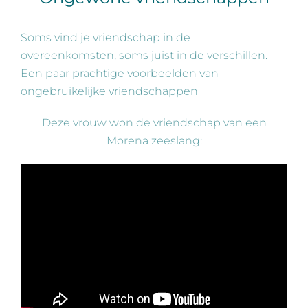
Soms vind je vriendschap in de
overeenkomsten, soms juist in de verschillen.
Een paar prachtige voorbeelden van
ongebruikelijke vriendschappen
Deze vrouw won de vriendschap van een
Morena zeeslang: