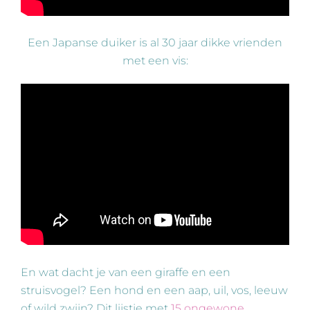
Een Japanse duiker is al 30 jaar dikke vrienden
met een vis:
En wat dacht je van een giraffe en een
struisvogel? Een hond en een aap, uil, vos, leeuw
of wild zwijn? Dit lijstje met
15 ongewone