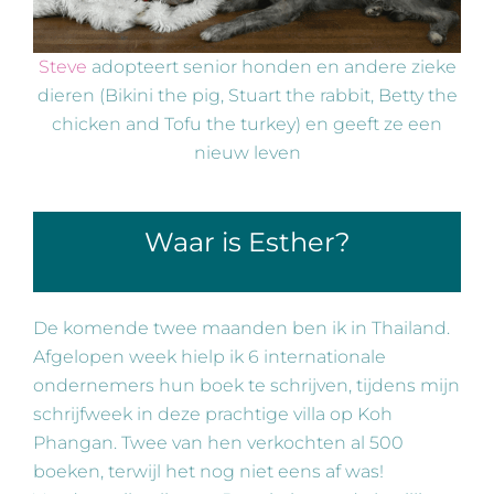
Steve
adopteert senior honden en andere zieke
dieren (Bikini the pig, Stuart the rabbit, Betty the
chicken and Tofu the turkey) en geeft ze een
nieuw leven
Waar is Esther?
De komende twee maanden ben ik in Thailand.
Afgelopen week hielp ik 6 internationale
ondernemers hun boek te schrijven, tijdens mijn
schrijfweek in deze prachtige villa op Koh
Phangan. Twee van hen verkochten al 500
boeken, terwijl het nog niet eens af was!