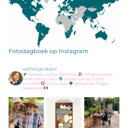
Fotodagboek op Instagram
estherjacobsnl
Speaker, author (30 books)
VIP ghostwriter,
book writing coach
Digital nomad, 112/195
countries
No Excuses!
@tinytrullo: Puglia
adventures