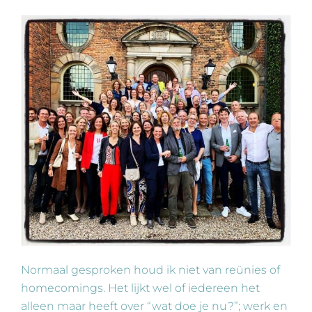
Normaal gesproken houd ik niet van reünies of
homecomings. Het lijkt wel of iedereen het
alleen maar heeft over “wat doe je nu?”; werk en