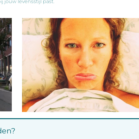
j jouw levensstijl past.
den?