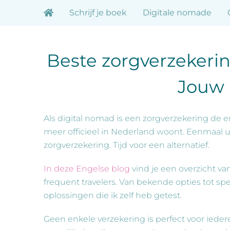
Ga
Schrijf je boek
Digitale nomade
naar
inhoud
Beste zorgverzekerin
Jouw 
Als digital nomad is een zorgverzekering de en
meer officieel in Nederland woont. Eenmaal ui
zorgverzekering. Tijd voor een alternatief.
In deze Engelse blog
vind je een overzicht va
frequent travelers. Van bekende opties tot sp
oplossingen die ik zelf heb getest.
Geen enkele verzekering is perfect voor iede