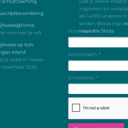
é schrijfcoaching
Laat je iedere maand
inspireren en verrass
scriptbeoordeling
als 14.000 anderen in
landen. Bekijk mijn
e
rijfweek@home
Inspiratie Shots
ne: wanneer je wilt
ijfweek op Koh
gan eiland
ijf je boek in 1 week
3 november 2026