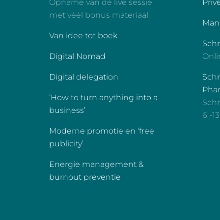
Opname van de live sessie
Priv
met véél bonus materiaal:
Manu
Van idee tot boek
Sch
Digital Nomad
Onli
Digital delegation
Schr
Phan
‘How to turn anything into a
Schr
business’
6 -1
Moderne promotie en ‘free
publicity’
Energie management &
burnout preventie