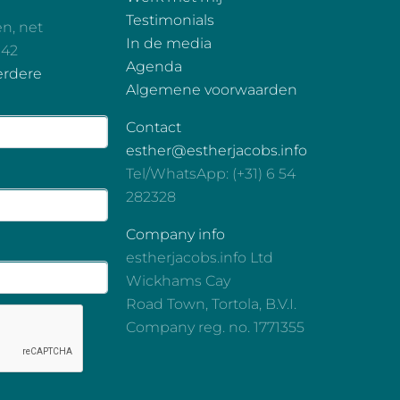
Testimonials
en, net
In de media
 42
Agenda
erdere
Algemene voorwaarden
Contact
esther@estherjacobs.info
Tel/WhatsApp: (+31) 6 54
282328
Company info
estherjacobs.info Ltd
Wickhams Cay
Road Town, Tortola, B.V.I.
Company reg. no. 1771355