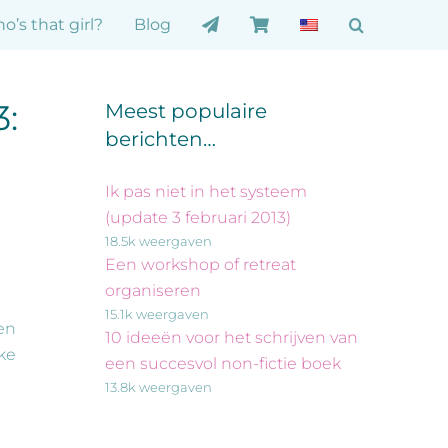
o’s that girl?
Blog
3:
Meest populaire
berichten…
Ik pas niet in het systeem
(update 3 februari 2013)
18.5k weergaven
Een workshop of retreat
organiseren
15.1k weergaven
en
10 ideeën voor het schrijven van
ke
een succesvol non-fictie boek
13.8k weergaven