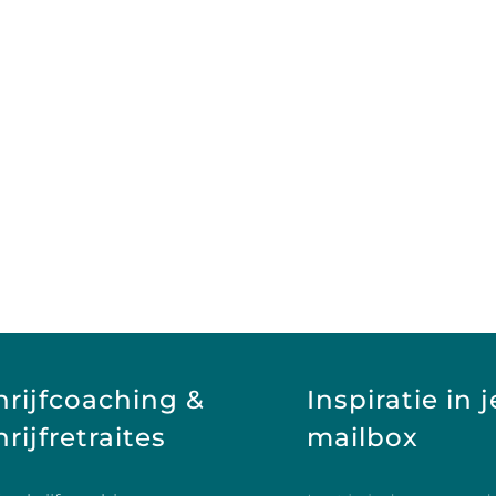
hrijfcoaching &
Inspiratie in j
rijfretraites
mailbox