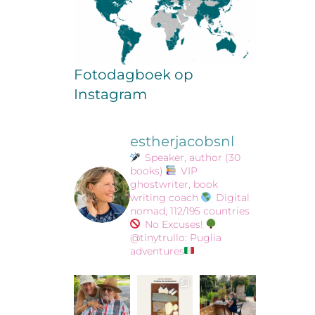
Fotodagboek op
Instagram
estherjacobsnl
Speaker, author (30
books)
VIP
ghostwriter, book
writing coach
Digital
nomad, 112/195 countries
No Excuses!
@tinytrullo: Puglia
adventures