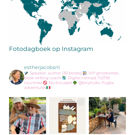
Fotodagboek op Instagram
estherjacobsnl
Speaker, author (30 books)
VIP ghostwriter,
book writing coach
Digital nomad, 112/195
countries
No Excuses!
@tinytrullo: Puglia
adventures