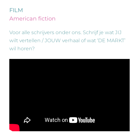
FILM
American fiction
Voor alle schrijvers onder ons. Schrijf je wat JIJ
wilt vertellen / JOUW verhaal of wat ‘DE MARKT’
wil horen?