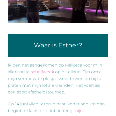
Waar is Esther?
Ik ben net aangekomen op Mallorca voor mijn
allerlaatste
schrijfweek
op dit eiland. Fijn om al
mijn vertrouwde plekjes weer te zien en bij te
praten met mijn lokale vrienden. Het voelt als
een soort afscheidstournee.
Op 14 juni vlieg ik terug naar Nederland, en dan
begint de laatste sprint richting
mijn