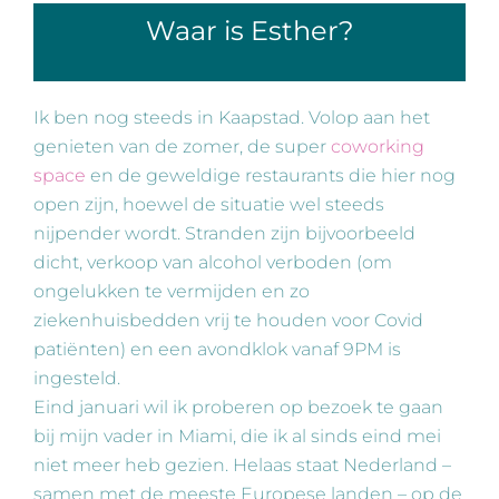
Waar is Esther?
Ik ben nog steeds in Kaapstad. Volop aan het
genieten van de zomer, de super
coworking
space
en de geweldige restaurants die hier nog
open zijn, hoewel de situatie wel steeds
nijpender wordt. Stranden zijn bijvoorbeeld
dicht, verkoop van alcohol verboden (om
ongelukken te vermijden en zo
ziekenhuisbedden vrij te houden voor Covid
patiënten) en een avondklok vanaf 9PM is
ingesteld.
Eind januari wil ik proberen op bezoek te gaan
bij mijn vader in Miami, die ik al sinds eind mei
niet meer heb gezien. Helaas staat Nederland –
samen met de meeste Europese landen – op de