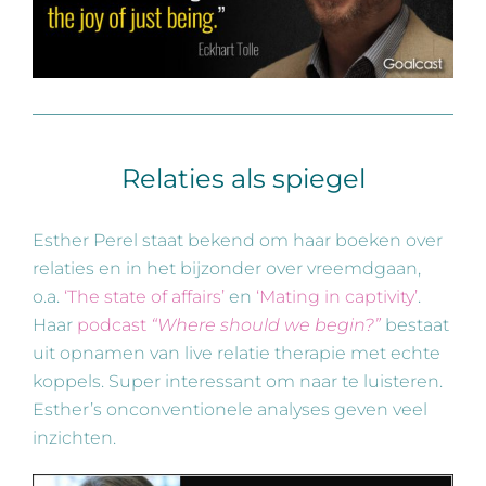
Relaties als spiegel
Esther Perel staat bekend om haar boeken over
relaties en in het bijzonder over vreemdgaan,
o.a.
‘The state of affairs’
en
‘Mating in captivity’
.
Haar
podcast
“Where should we begin?”
bestaat
uit opnamen van live relatie therapie met echte
koppels. Super interessant om naar te luisteren.
Esther’s onconventionele analyses geven veel
inzichten.