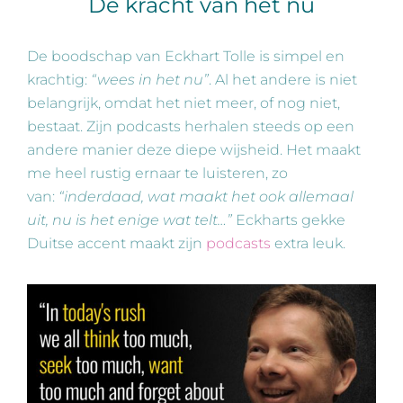
De kracht van het nu
De boodschap van Eckhart Tolle is simpel en
krachtig:
“wees in het nu”
. Al het andere is niet
belangrijk, omdat het niet meer, of nog niet,
bestaat. Zijn podcasts herhalen steeds op een
andere manier deze diepe wijsheid. Het maakt
me heel rustig ernaar te luisteren, zo
van:
“inderdaad, wat maakt het ook allemaal
uit, nu is het enige wat telt…”
Eckharts gekke
Duitse accent maakt zijn
podcasts
extra leuk.