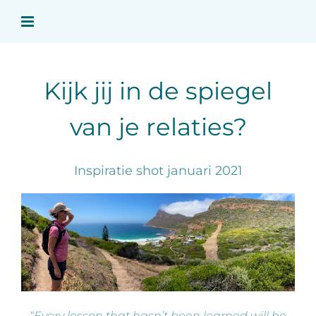
Ga
naar
inhoud
Kijk jij in de spiegel
van je relaties?
Inspiratie shot januari 2021
“Every lesson that hasn’t been learned will be