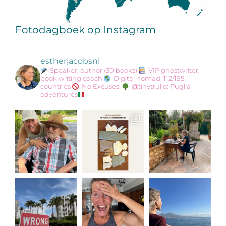
Fotodagboek op Instagram
estherjacobsnl
Speaker, author (30 books)
VIP ghostwriter,
book writing coach
Digital nomad, 112/195
countries
No Excuses!
@tinytrullo: Puglia
adventures