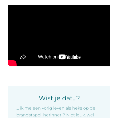
Wist je dat...?
… ik me een vorig leven als heks op de
brandstapel ‘herinner’? Niet leuk, wel