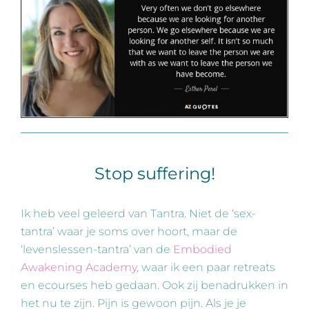
Stop suffering!
Ik heb veel geleerd van Tantra. Niet de ‘sex-
tantra’ waar je soms over hoort, maar de
‘levenslessen-tantra’ van de
Embodied
Awakening Academy
, waar ik een paar retreats
en ecourses heb gedaan. Ook zij benadrukken in
het nu te zijn. Pijn is gewoon pijn. Als je je