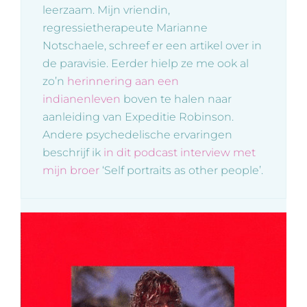
leerzaam. Mijn vriendin,
regressietherapeute Marianne
Notschaele, schreef er een artikel over in
de paravisie. Eerder hielp ze me ook al
zo’n
herinnering aan een
indianenleven
boven te halen naar
aanleiding van Expeditie Robinson.
Andere psychedelische ervaringen
beschrijf ik
in dit podcast interview met
mijn broer
‘Self portraits as other people’.