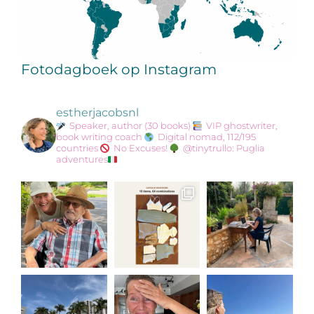
Fotodagboek op Instagram
estherjacobsnl
Speaker, author (30 books)
VIP ghostwriter,
book writing coach
Digital nomad, 112/195
countries
No Excuses!
@tinytrullo: Puglia
adventures