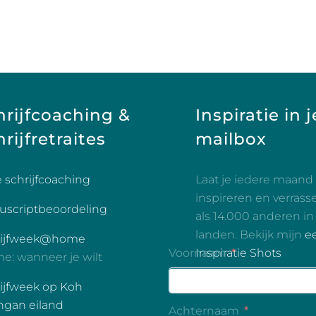
hrijfcoaching &
Inspiratie in j
rijfretraites
mailbox
é schrijfcoaching
Laat je iedere maand
inspireren en verrass
scriptbeoordeling
als 14.000 anderen in
landen. Bekijk mijn
e
rijfweek@home
Inspiratie Shots
ne: wanneer je wilt
ijfweek op Koh
gan eiland