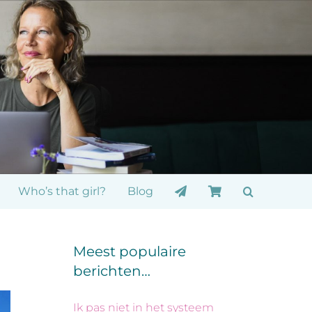
Who’s that girl?
Blog
Meest populaire
berichten…
Ik pas niet in het systeem