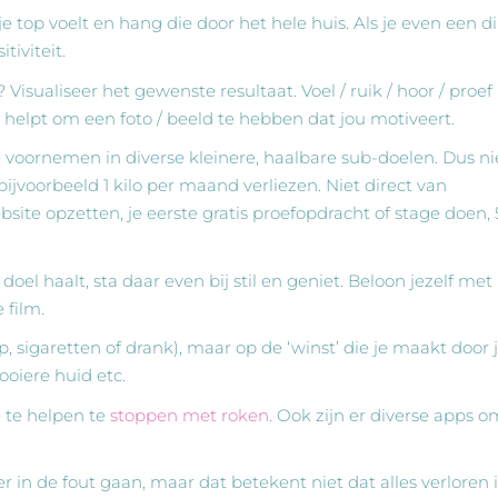
 je top voelt en hang die door het hele huis. Als je even een d
tiviteit.
Visualiseer het gewenste resultaat. Voel / ruik / hoor / proef
et helpt om een foto / beeld te hebben dat jou motiveert.
 je voornemen in diverse kleinere, haalbare sub-doelen. Dus ni
ijvoorbeeld 1 kilo per maand verliezen. Niet direct van
ite opzetten, je eerste gratis proefopdracht of stage doen, 
doel haalt, sta daar even bij stil en geniet. Beloon jezelf met
 film.
, sigaretten of drank), maar op de ‘winst’ die je maakt door 
mooiere huid etc.
 te helpen te
stoppen met roken
. Ook zijn er diverse apps 
eer in de fout gaan, maar dat betekent niet dat alles verloren i