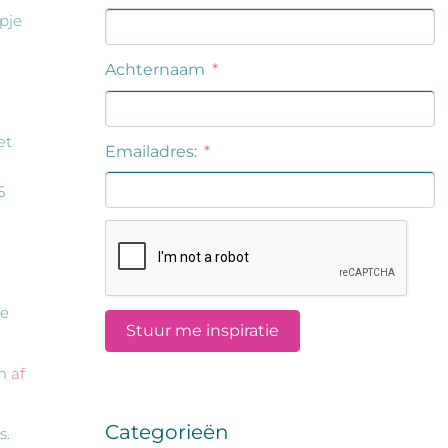
ipje
et
5
je
om
af
Categorieën
s.