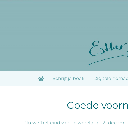
Ga
naar
inhoud
Schrijf je boek
Digitale noma
Goede voorn
Nu we ‘het eind van de wereld’ op 21 decem