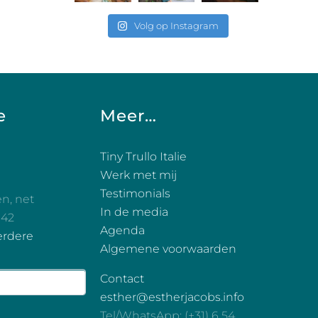
Volg op Instagram
e
Meer…
Tiny Trullo Italie
Werk met mij
Testimonials
en, net
In de media
 42
Agenda
erdere
Algemene voorwaarden
Contact
esther@estherjacobs.info
Tel/WhatsApp: (+31) 6 54