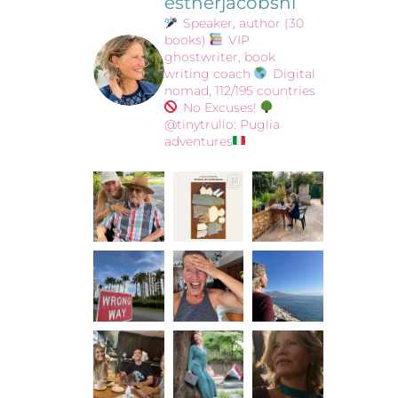
estherjacobsnl
Speaker, author (30
books)
VIP
ghostwriter, book
writing coach
Digital
nomad, 112/195 countries
No Excuses!
@tinytrullo: Puglia
adventures