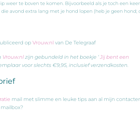
p weer te boven te komen. Bijvoorbeeld als je toch een keer
 je die avond extra lang met je hond lopen (heb je geen hond;
ubliceerd op
Vrouw.nl
van De Telegraaf
n
Vrouw.nl
zijn gebundeld in het boekje ‘
Jij bent een
emplaar voor slechts €9,95, inclusief verzendkosten.
brief
ratie
mail met slimme en leuke tips aan al mijn contacten
e mailbox?