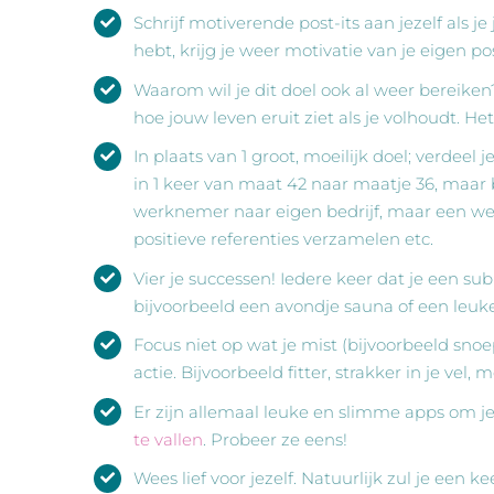
Schrijf motiverende post-its aan jezelf als je
hebt, krijg je weer motivatie van je eigen posi
Waarom wil je dit doel ook al weer bereiken? 
hoe jouw leven eruit ziet als je volhoudt. H
In plaats van 1 groot, moeilijk doel; verdeel
in 1 keer van maat 42 naar maatje 36, maar b
werknemer naar eigen bedrijf, maar een webs
positieve referenties verzamelen etc.
Vier je successen! Iedere keer dat je een sub 
bijvoorbeeld een avondje sauna of een leuke
Focus niet op wat je mist (bijvoorbeeld snoep
actie. Bijvoorbeeld fitter, strakker in je vel, 
Er zijn allemaal leuke en slimme apps om je
te vallen
. Probeer ze eens!
Wees lief voor jezelf. Natuurlijk zul je een k