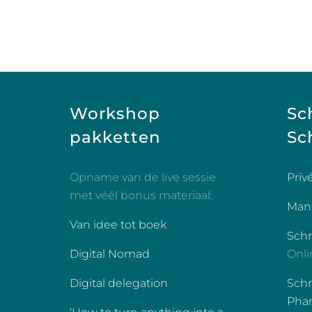
Workshop
Sc
pakketten
Sch
Opname van de live sessie
Priv
met véél bonus materiaal:
Manu
Van idee tot boek
Sch
Digital Nomad
Onli
Digital delegation
Schr
Phan