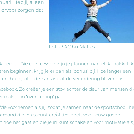
uari. Heb jij al een
 ervoor zorgen dat
Foto: SXC.hu Mattox
k eerder. Die eerste week zijn je plannen namelijk makkelijk
n beginnen, krijg je er dan als ‘bonus’ bij. Hoe langer een
en, hoe groter de kans is dat de verandering blijvend is.
acebook. Zo creëer je een stok achter de deur van mensen di
n als je in ‘overtreding’ gaat.
e voornemen als jij, zodat je samen naar de sportschool, he
 iemand die jou steunt en/of tips geeft voor jouw goede
hoe het gaat en die je in kunt schakelen voor motivatie als 