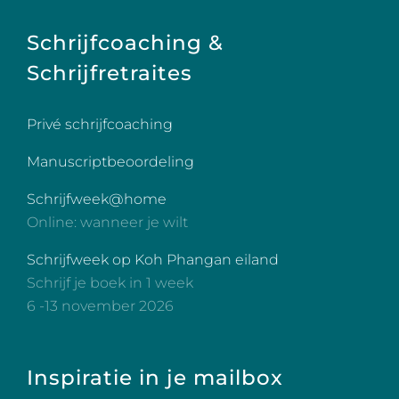
Schrijfcoaching &
Schrijfretraites
Privé schrijfcoaching
Manuscriptbeoordeling
Schrijfweek@home
Online: wanneer je wilt
Schrijfweek op Koh Phangan eiland
Schrijf je boek in 1 week
6 -13 november 2026
Inspiratie in je mailbox