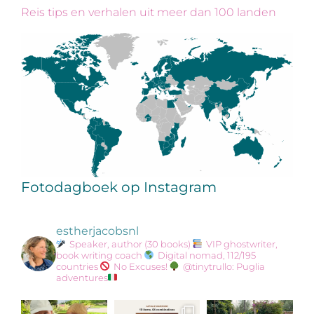
Reis tips en verhalen uit meer dan 100 landen
Fotodagboek op Instagram
estherjacobsnl
Speaker, author (30 books)
VIP ghostwriter,
book writing coach
Digital nomad, 112/195
countries
No Excuses!
@tinytrullo: Puglia
adventures