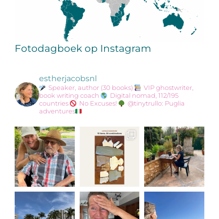
Fotodagboek op Instagram
estherjacobsnl
Speaker, author (30 books)
VIP ghostwriter,
book writing coach
Digital nomad, 112/195
countries
No Excuses!
@tinytrullo: Puglia
adventures