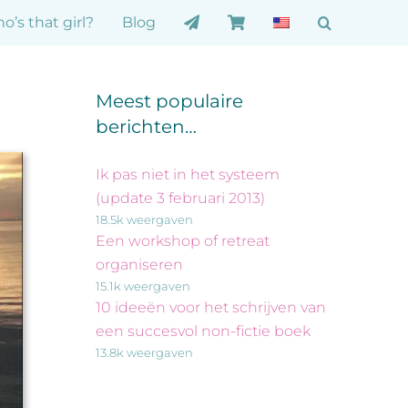
o’s that girl?
Blog
Meest populaire
berichten…
Ik pas niet in het systeem
(update 3 februari 2013)
18.5k weergaven
Een workshop of retreat
organiseren
15.1k weergaven
10 ideeën voor het schrijven van
een succesvol non-fictie boek
13.8k weergaven