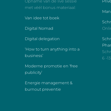
Opname van de live sessie
Priv
met véél bonus materiaal:
Manu
Van idee tot boek
Sch
Digital Nomad
Onli
Digital delegation
Schr
Phan
‘How to turn anything into a
Schr
business’
6 -1
Moderne promotie en ‘free
publicity’
Energie management &
burnout preventie