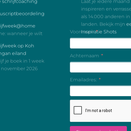
é schrijfcoaching
Laat je iedere maand
inspireren en verrass
scriptbeoordeling
als 14.000 anderen in
landen. Bekijk mijn
e
rijfweek@home
Inspiratie Shots
ne: wanneer je wilt
ijfweek op Koh
gan eiland
ijf je boek in 1 week
3 november 2026