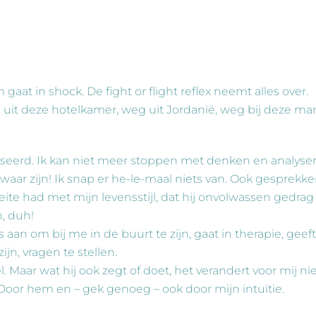
at in shock. De fight or flight reflex neemt alles over.
 uit deze hotelkamer, weg uit Jordanië, weg bij deze ma
seerd. Ik kan niet meer stoppen met denken en analyser
et waar zijn! Ik snap er he-le-maal niets van. Ook gesprekk
eite had met mijn levensstijl, dat hij onvolwassen gedrag
, duh!
 aan om bij me in de buurt te zijn, gaat in therapie, geeft
jn, vragen te stellen.
 Maar wat hij ook zegt of doet, het verandert voor mij ni
 Door hem en – gek genoeg – ook door mijn intuïtie.