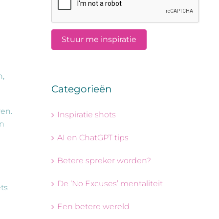
n,
Categorieën
en.
Inspiratie shots
en
AI en ChatGPT tips
Betere spreker worden?
De ‘No Excuses’ mentaliteit
ets
Een betere wereld