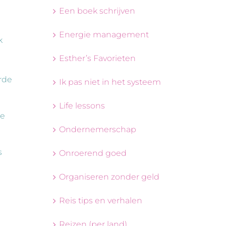
Een boek schrijven
Energie management
k
a
Esther’s Favorieten
rde
Ik pas niet in het systeem
Life lessons
te
Ondernemerschap
s
Onroerend goed
Organiseren zonder geld
Reis tips en verhalen
Reizen (per land)