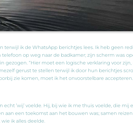
 terwijl ik de WhatsApp berichtjes lees. Ik heb geen re
ijn telefoon op weg naar de badkamer; zijn scherm was o
k in gezogen. “Hier moet een logische verklaring voor zijn,
zelf gerust te stellen terwijl ik door hun berichtjes scrol
oorbij zie komen, moet ik het onvoorstelbare accepteren.
 echt ’wij’ voelde. Hij, bij wie ik me thuis voelde, die mij 
amen aan een toekomst aan het bouwen was; samen reizen
ie ik alles deelde.