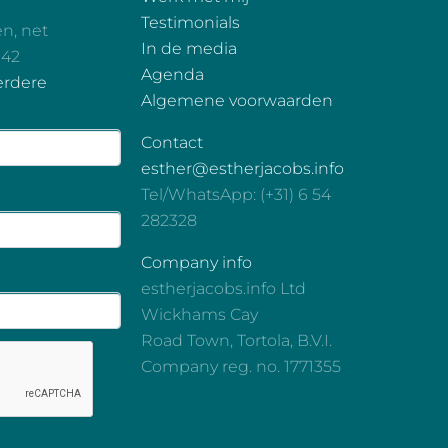
Testimonials
en, net
In de media
 42
Agenda
erdere
Algemene voorwaarden
Contact
esther@estherjacobs.info
Tel/WhatsApp: (+31) 6 54
282328
Company info
estherjacobs.info Ltd
Wickhams Cay
Road Town, Tortola, B.V.I.
Company reg. no. 1771355