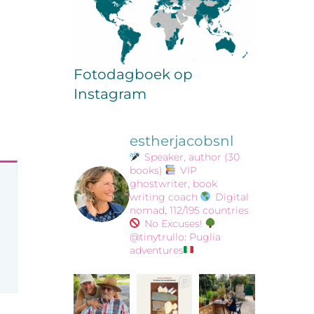
Fotodagboek op
Instagram
estherjacobsnl
Speaker, author (30
books)
VIP
ghostwriter, book
writing coach
Digital
nomad, 112/195 countries
No Excuses!
@tinytrullo: Puglia
adventures