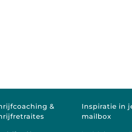
hrijfcoaching &
Inspiratie in j
rijfretraites
mailbox