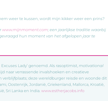
 hem weer te kussen, wordt mijn kikker weer een prins?
or
www.mijnmoment.com
; een jaarlijkse traditie waarbij
gevraagd hun moment van het afgelopen jaar te
o Excuses Lady’ genoemd. Als rasoptimist,
motivational
altijd naar verrassende invalshoeken en creatieve
 verblijfplaats; deze wereldburger reisde en woonde dit
ami, Oostenrijk, Jordanië, Griekenland, Mallorca, Kroatië,
ië, Sri Lanka en India.
www.estherjacobs.info