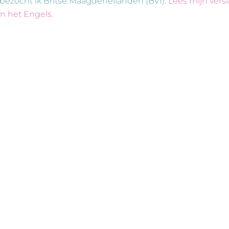
 bezocht ik
Britse Maagdeneilanden (BVI)
.
Lees mijn vers
in het Engels.