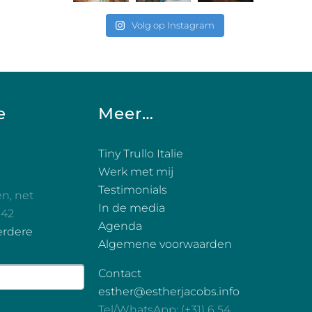
Volg op Instagram
e
Meer…
Tiny Trullo Italie
Werk met mij
Testimonials
en, net
In de media
 42
Agenda
erdere
Algemene voorwaarden
Contact
esther@estherjacobs.info
Tel/WhatsApp: (+31) 6 54