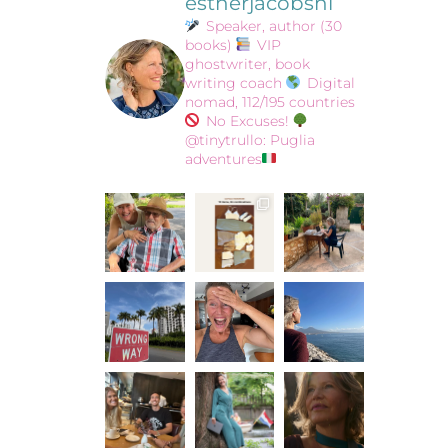
estherjacobsnl
Speaker, author (30
books)
VIP
ghostwriter, book
writing coach
Digital
nomad, 112/195 countries
No Excuses!
@tinytrullo: Puglia
adventures