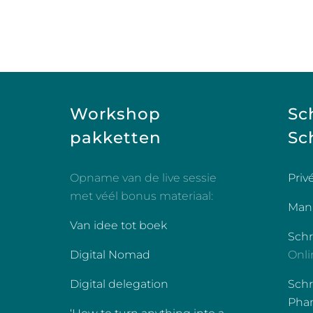
Workshop
Sc
pakketten
Sch
Opname van de live sessie
Priv
met véél bonus materiaal:
Manu
Van idee tot boek
Sch
Digital Nomad
Onli
Digital delegation
Schr
Phan