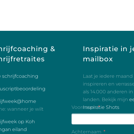
hrijfcoaching &
Inspiratie in j
rijfretraites
mailbox
é schrijfcoaching
Laat je iedere maand
inspireren en verrass
scriptbeoordeling
als 14.000 anderen in
landen. Bekijk mijn
e
rijfweek@home
Inspiratie Shots
ne: wanneer je wilt
ijfweek op Koh
gan eiland