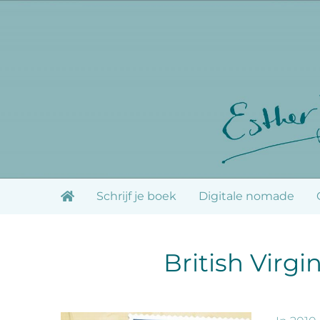
Ga
naar
inhoud
Schrijf je boek
Digitale nomade
British Virgi