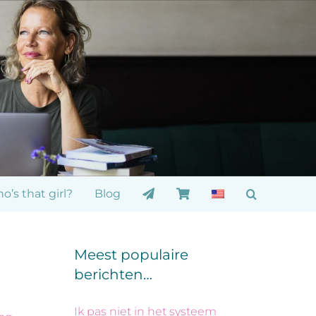
o’s that girl?
Blog
Meest populaire
berichten…
Ik pas niet in het systeem