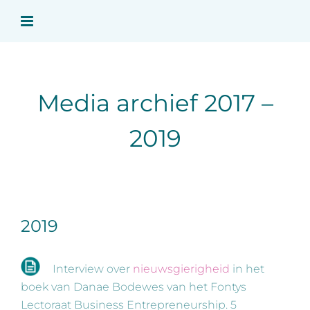
Ga
naar
inhoud
Media archief 2017 –
2019
2019
Interview over
nieuwsgierigheid
in het
boek van Danae Bodewes van het Fontys
Lectoraat Business Entrepreneurship. 5