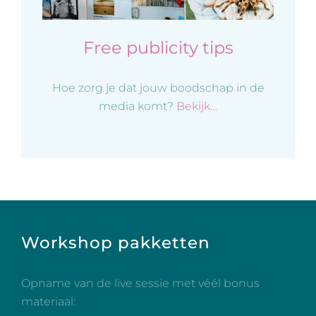
Free publicity tips
Hoe zorg je dat jouw boodschap in de
media komt?
Bekijk…
Workshop pakketten
Opname van de live sessie met véél bonus
materiaal: