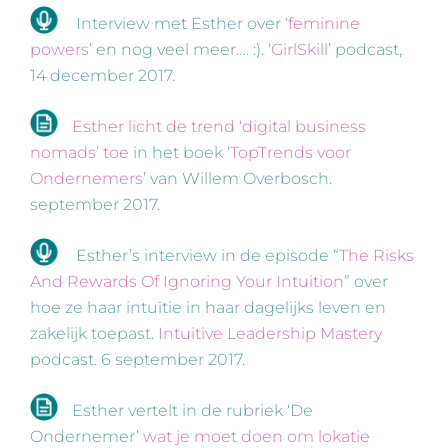
Interview met Esther over
‘feminine
powers’
en nog veel meer…. :).
‘G
irlSkill
’ podcast,
14 december 2017.
Esther licht de trend ‘digital business
nomads’ toe
in het boek ‘
TopTrends voor
Ondernemers
’ van Willem Overbosch.
september 2017.
Esther’s interview in de episode “
The Risks
And Rewards Of Ignoring Your Intuition
” over
hoe ze haar intuïtie in haar dagelijks leven en
zakelijk toepast.
Intuitive Leadership Mastery
podcast. 6 september 2017.
Esther vertelt in de rubriek ‘De
Ondernemer’
wat je moet doen om lokatie