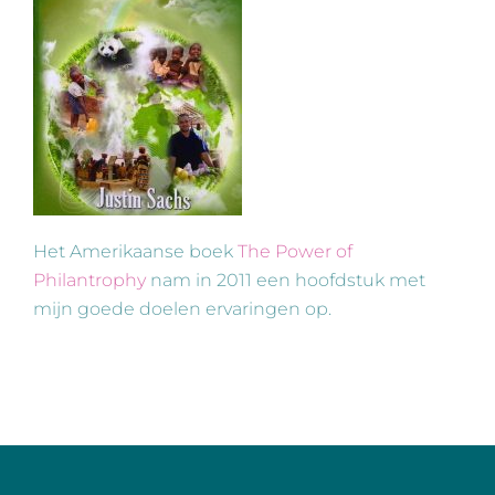
Het Amerikaanse boek
The Power of
Philantrophy
nam in 2011 een hoofdstuk met
mijn goede doelen ervaringen op.