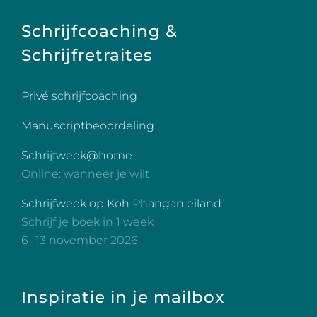
Schrijfcoaching &
Schrijfretraites
Privé schrijfcoaching
Manuscriptbeoordeling
Schrijfweek@home
Online: wanneer je wilt
Schrijfweek op Koh Phangan eiland
Schrijf je boek in 1 week
6 -13 november 2026
Inspiratie in je mailbox