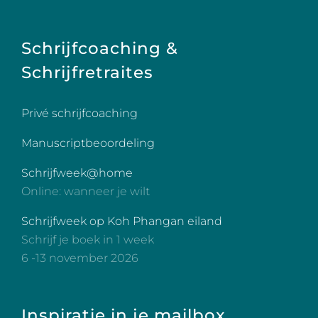
Schrijfcoaching &
Schrijfretraites
Privé schrijfcoaching
Manuscriptbeoordeling
Schrijfweek@home
Online: wanneer je wilt
Schrijfweek op Koh Phangan eiland
Schrijf je boek in 1 week
6 -13 november 2026
Inspiratie in je mailbox