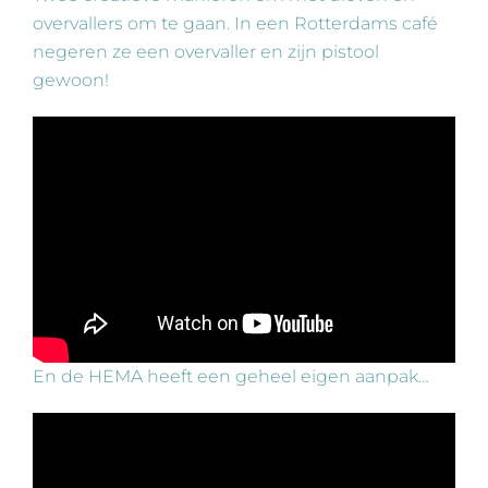
overvallers om te gaan. In een Rotterdams café
negeren ze een overvaller en zijn pistool
gewoon!
En de HEMA heeft een geheel eigen aanpak…