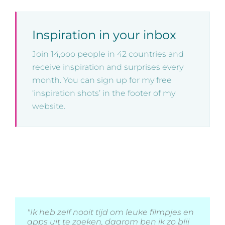
Inspiration in your inbox
Join 14,ooo people in 42 countries and
receive inspiration and surprises every
month. You can sign up for my free
‘inspiration shots’ in the footer of my
website.
"De enige nieuwsbrief waar ik naar
"Ik heb zelf nooit tijd om leuke filmpjes en
"Ik heb weer genoten!"
"Esther's nieuwsbrief lijkt altijd de perfecte
uitkijk!"
apps uit te zoeken, daarom ben ik zo blij
timing te hebben..."