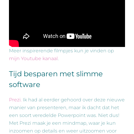
Meer inspirerende filmpjes kun je vinden op
mijn Youtube kanaal
.
Tijd besparen met slimme
software
Prezi.
Ik had al eerder gehoord over deze nieuwe
manier van presenteren, maar ik dacht dat het
een soort veredelde Powerpoint was. Niet dus!
Met Prezi maak je een mindmap, waar je kun
inzoomen op details en weer uitzoomen voor