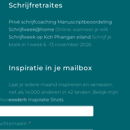
Schrijfretraites
Privé schrijfcoaching
Manuscriptbeoordeling
Schrijfweek@home
Online: wanneer je wilt
Schrijfweek op Koh Phangan eiland
Schrijf je
boek in 1 week 6 -13 november 2026
Inspiratie in je mailbox
Laat je iedere maand inspireren en verrassen,
net als 14.000 anderen in 42 landen. Bekijk mijn
eerdere Inspiratie Shots