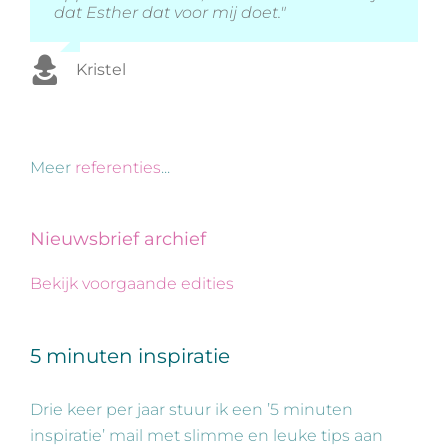
dat Esther dat voor mij doet."
Erik
Jorrit
Roberto
Kristel
Meer
referenties
...
Nieuwsbrief archief
Bekijk voorgaande edities
5 minuten inspiratie
Drie keer per jaar stuur ik een ’5 minuten
inspiratie’ mail met slimme en leuke tips aan